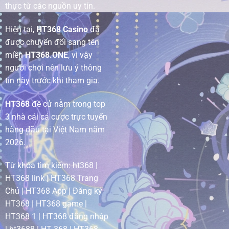
thực từ các nguồn uy tín.
Hiện tại,
HT368 Casino
đã
được chuyển đổi sang tên
miền
HT368.ONE
, vì vậy
người chơi nên lưu ý thông
tin này trước khi tham gia.
HT368
đề cử nằm trong top
3 nhà cái cá cược trực tuyến
hàng đầu tại Việt Nam năm
2026.
Từ khóa tìm kiếm: ht368 |
HT368 link | HT368 Trang
Chủ | HT368 App | Đăng ký
HT368 | HT368 game |
HT368 1 | HT368 đăng nhập