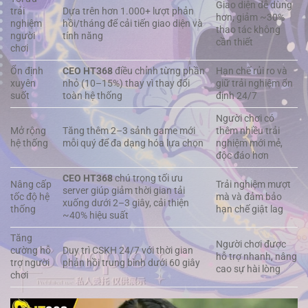
Giao diện dễ dùng
trải
Dựa trên hơn 1.000+ lượt phản
hơn, giảm ~30%
nghiệm
hồi/tháng để cải tiến giao diện và
thao tác không
người
tính năng
cần thiết
chơi
Ổn định
CEO HT368
điều chỉnh từng phần
Hạn chế rủi ro và
xuyên
nhỏ (10–15%) thay vì thay đổi
giữ trải nghiệm ổn
suốt
toàn hệ thống
định 24/7
Người chơi có
Mở rộng
Tăng thêm 2–3 sảnh game mới
thêm nhiều trải
hệ thống
mỗi quý để đa dạng hóa lựa chọn
nghiệm mới mẻ,
độc đáo hơn
CEO HT368
chú trọng tối ưu
Nâng cấp
Trải nghiệm mượt
server giúp giảm thời gian tải
tốc độ hệ
mà và đảm bảo
xuống dưới 2–3 giây, cải thiện
thống
hạn chế giật lag
~40% hiệu suất
Tăng
Người chơi được
cường hỗ
Duy trì CSKH 24/7 với thời gian
hỗ trợ nhanh, nâng
trợ người
phản hồi trung bình dưới 60 giây
cao sự hài lòng
chơi