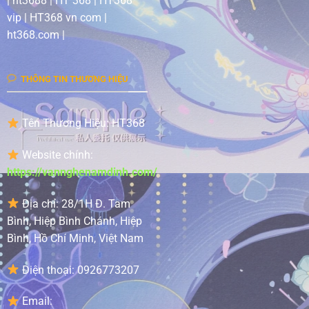
| ht3688 | HT 368 | HT368
vip | HT368 vn com |
ht368.com |
THÔNG TIN THƯƠNG HIỆU
Tên Thương Hiệu: HT368
Website chính:
https://vannghenamdinh.com/
Địa chỉ:
28/1H Đ. Tam
Bình, Hiệp Bình Chánh, Hiệp
Bình, Hồ Chí Minh, Việt Nam
Điện thoại:
0926773207
Email: