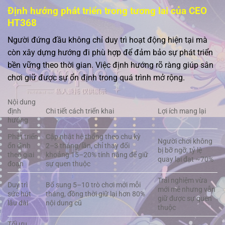
Định hướng phát triển trong tương lai của CEO
HT368
Người đứng đầu không chỉ duy trì hoạt động hiện tại mà
còn xây dựng hướng đi phù hợp để đảm bảo sự phát triển
bền vững theo thời gian. Việc định hướng rõ ràng giúp sân
chơi giữ được sự ổn định trong quá trình mở rộng.
Nội dung
định
Chi tiết cách triển khai
Lợi ích mang lại
hướng
Phát triển
Cập nhật hệ thống theo chu kỳ
Người chơi không
ổn định
2–3 tháng/lần, chỉ thay đổi
bị bỡ ngỡ, tỷ lệ
theo giai
khoảng 15–20% tính năng để giữ
quay lại đạt ~70%
đoạn
sự quen thuộc
Trải nghiệm vừa
Duy trì
Bổ sung 5–10 trò chơi mới mỗi
mới mẻ nhưng vẫn
sức hút
tháng, đồng thời giữ lại hơn 80%
giữ được sự quen
lâu dài
nội dung cũ
thuộc
Tối ưu