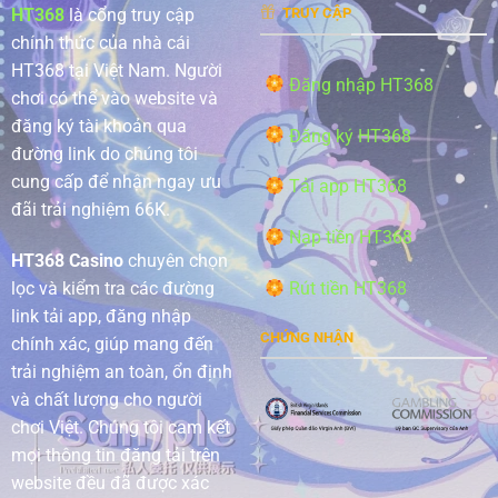
HT368
là cổng truy cập
TRUY CẬP
chính thức của nhà cái
HT368 tại Việt Nam. Người
Đăng nhập HT368
chơi có thể vào website và
đăng ký tài khoản qua
Đăng ký HT368
đường link do chúng tôi
cung cấp để nhận ngay ưu
Tải app HT368
đãi trải nghiệm 66K.
Nạp tiền HT368
HT368 Casino
chuyên chọn
Rút tiền HT368
lọc và kiểm tra các đường
link tải app, đăng nhập
CHỨNG NHẬN
chính xác, giúp mang đến
trải nghiệm an toàn, ổn định
và chất lượng cho người
chơi Việt. Chúng tôi cam kết
mọi thông tin đăng tải trên
website đều đã được xác