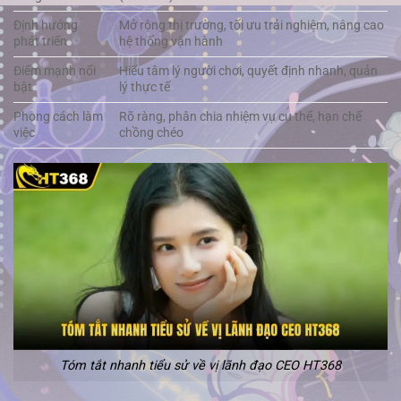
Định hướng
Mở rộng thị trường, tối ưu trải nghiệm, nâng cao
phát triển
hệ thống vận hành
Điểm mạnh nổi
Hiểu tâm lý người chơi, quyết định nhanh, quản
bật
lý thực tế
Phong cách làm
Rõ ràng, phân chia nhiệm vụ cụ thể, hạn chế
việc
chồng chéo
Tóm tắt nhanh tiểu sử về vị lãnh đạo CEO HT368