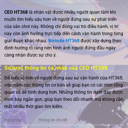
CEO HT368
là nhân vật được nhiều người quan tâm khi
muốn tìm hiểu sâu hơn về người đứng sau sự phát triển
của sân chơi này. Không chỉ đóng vai trò điều hành, vị trí
này còn ảnh hưởng trực tiếp đến cách vận hành trong từng
giai đoạn khác nhau.
Website HT368
được xây dựng theo
định hướng rõ ràng nên hình ảnh người đứng đầu ngày
càng nhận được sự chú ý.
Sơ lược thông tin cá nhân của CEO HT368
Để hiểu rõ hơn về người đứng sau sự vận hành của HT368,
việc nắm các thông tin cơ bản sẽ giúp bạn có cái nhìn tổng
quan và dễ hình dung hơn. Những thông tin dưới đây được
trình bày ngắn gọn, giúp bạn theo dõi nhanh mà không cần
mất nhiều thời gian tìm kiếm.
Hạng mục
Thông tin chi tiết