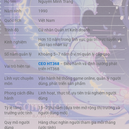
Họ tên
Nguyễn Minh Trang
Năm sinh
1990
Quốc tịch
Việt Nam
Trình độ
Cử nhân Quản trị Kinh doanh
Hơn 10 năm trong lĩnh vực giải trí trực tuyến và
Kinh nghiệm
đào tạo nhân sự
Số năm quản lý
Khoảng 5–7 năm ở vị trí quản lý cấp cao
CEO HT368
–
Điều hành và định hướng phát
Vai trò hiện tại
triển HT368
Lĩnh vực chuyên
Vận hành hệ thống game online, quản lý người
môn
dùng, phát triển sản phẩm
Phong cách điều
Linh hoạt, thực tế, ưu tiên trải nghiệm người
hành
dùng
Tỷ lệ tăng
15–25%/năm (dựa trên mở rộng thị trường và
trưởng ước tính
người dùng mới)
Quy mô người
Hàng chục nghìn người tham gia mỗi tháng
dùng
(ước tính)