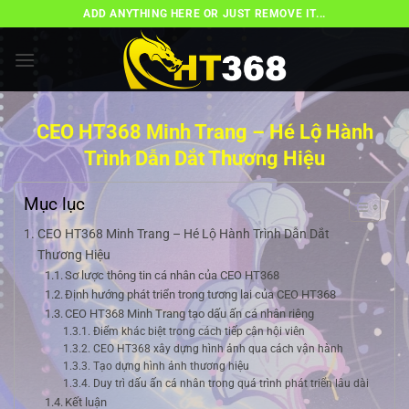
Bỏ
ADD ANYTHING HERE OR JUST REMOVE IT...
qua
nội
dung
CEO HT368 Minh Trang – Hé Lộ Hành
Trình Dẫn Dắt Thương Hiệu
Mục lục
CEO HT368 Minh Trang – Hé Lộ Hành Trình Dẫn Dắt
Thương Hiệu
Sơ lược thông tin cá nhân của CEO HT368
Định hướng phát triển trong tương lai của CEO HT368
CEO HT368 Minh Trang tạo dấu ấn cá nhân riêng
Điểm khác biệt trong cách tiếp cận hội viên
CEO HT368 xây dựng hình ảnh qua cách vận hành
Tạo dựng hình ảnh thương hiệu
Duy trì dấu ấn cá nhân trong quá trình phát triển lâu dài
Kết luận