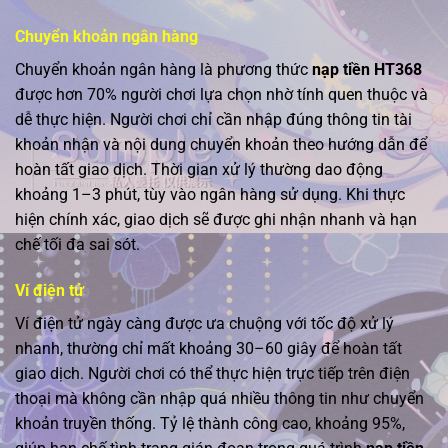
Chuyển khoản ngân hàng
Chuyển khoản ngân hàng là phương thức
nạp tiền HT368
được hơn 70% người chơi lựa chọn nhờ tính quen thuộc và
dễ thực hiện. Người chơi chỉ cần nhập đúng thông tin tài
khoản nhận và nội dung chuyển khoản theo hướng dẫn để
hoàn tất giao dịch. Thời gian xử lý thường dao động
khoảng 1–3 phút, tùy vào ngân hàng sử dụng. Khi thực
hiện chính xác, giao dịch sẽ được ghi nhận nhanh và hạn
chế tối đa sai sót.
Ví điện tử
Ví điện tử ngày càng được ưa chuộng với tốc độ xử lý
nhanh, thường chỉ mất khoảng 30–60 giây để hoàn tất
giao dịch. Người chơi có thể thực hiện trực tiếp trên điện
thoại mà không cần nhập quá nhiều thông tin như chuyển
khoản truyền thống. Tỷ lệ thành công cao, khoảng 95%,