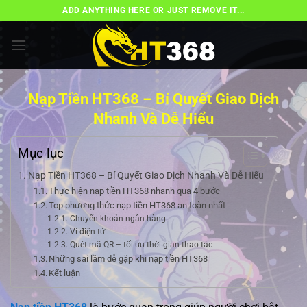
Bỏ
ADD ANYTHING HERE OR JUST REMOVE IT...
qua
nội
dung
Nạp Tiền HT368 – Bí Quyết Giao Dịch
Nhanh Và Dễ Hiểu
Mục lục
Nạp Tiền HT368 – Bí Quyết Giao Dịch Nhanh Và Dễ Hiểu
Thực hiện nạp tiền HT368 nhanh qua 4 bước
Top phương thức nạp tiền HT368 an toàn nhất
Chuyển khoản ngân hàng
Ví điện tử
Quét mã QR – tối ưu thời gian thao tác
Những sai lầm dễ gặp khi nạp tiền HT368
Kết luận