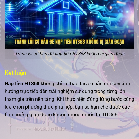
Tránh lỗi cơ bản để nạp tiền HT368 không bị gián đoạn
Kết luận
Nạp tiền HT368
không chỉ là thao tác cơ bản mà còn ảnh
hưởng trực tiếp đến trải nghiệm sử dụng trong từng lần
tham gia trên nền tảng. Khi thực hiện đúng từng bước cùng
lựa chọn phương thức phù hợp, bạn sẽ hạn chế được các
tình huống gián đoạn không mong muốn tại HT368.