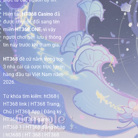
Hiện tại,
HT368 Casino
đã
được chuyển đổi sang tên
miền
HT368.ONE
, vì vậy
người chơi nên lưu ý thông
tin này trước khi tham gia.
HT368
đề cử nằm trong top
3 nhà cái cá cược trực tuyến
hàng đầu tại Việt Nam năm
2026.
Từ khóa tìm kiếm: ht368 |
HT368 link | HT368 Trang
Chủ | HT368 App | Đăng ký
HT368 | HT368 game |
HT368 1 | HT368 đăng nhập
| ht3688 | HT 368 | HT368