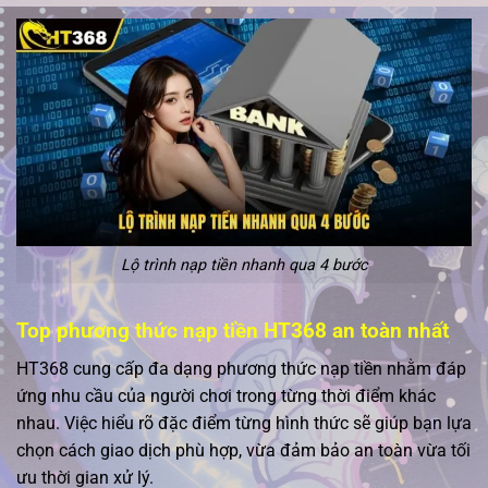
Lộ trình nạp tiền nhanh qua 4 bước
Top phương thức nạp tiền HT368 an toàn nhất
HT368 cung cấp đa dạng phương thức nạp tiền nhằm đáp
ứng nhu cầu của người chơi trong từng thời điểm khác
nhau. Việc hiểu rõ đặc điểm từng hình thức sẽ giúp bạn lựa
chọn cách giao dịch phù hợp, vừa đảm bảo an toàn vừa tối
ưu thời gian xử lý.