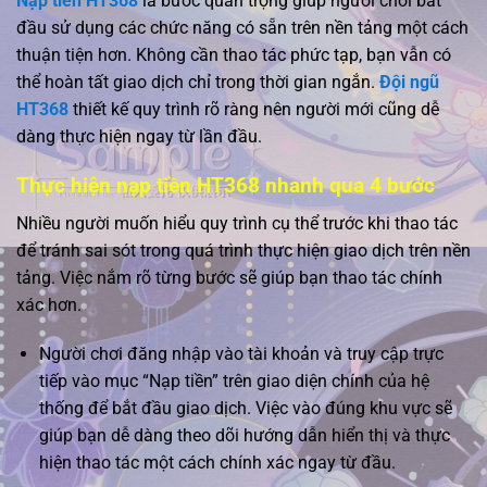
Nạp tiền HT368
là bước quan trọng giúp người chơi bắt
đầu sử dụng các chức năng có sẵn trên nền tảng một cách
thuận tiện hơn. Không cần thao tác phức tạp, bạn vẫn có
thể hoàn tất giao dịch chỉ trong thời gian ngắn.
Đội ngũ
HT368
thiết kế quy trình rõ ràng nên người mới cũng dễ
dàng thực hiện ngay từ lần đầu.
Thực hiện nạp tiền HT368 nhanh qua 4 bước
Nhiều người muốn hiểu quy trình cụ thể trước khi thao tác
để tránh sai sót trong quá trình thực hiện giao dịch trên nền
tảng. Việc nắm rõ từng bước sẽ giúp bạn thao tác chính
xác hơn.
Người chơi đăng nhập vào tài khoản và truy cập trực
tiếp vào mục “Nạp tiền” trên giao diện chính của hệ
thống để bắt đầu giao dịch. Việc vào đúng khu vực sẽ
giúp bạn dễ dàng theo dõi hướng dẫn hiển thị và thực
hiện thao tác một cách chính xác ngay từ đầu.