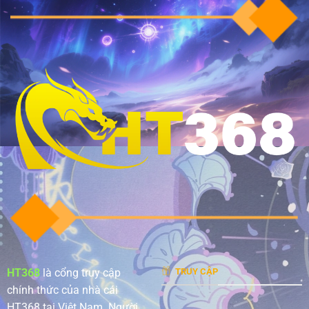
HT368
là cổng truy cập
TRUY CẬP
chính thức của nhà cái
HT368 tại Việt Nam. Người