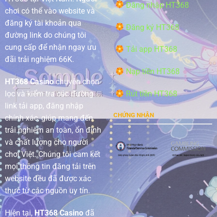
Đăng nhập HT368
chơi có thể vào website và
đăng ký tài khoản qua
Đăng ký HT368
đường link do chúng tôi
cung cấp để nhận ngay ưu
Tải app HT368
đãi trải nghiệm 66K.
Nạp tiền HT368
HT368 Casino
chuyên chọn
Rút tiền HT368
lọc và kiểm tra các đường
link tải app, đăng nhập
CHỨNG NHẬN
chính xác, giúp mang đến
trải nghiệm an toàn, ổn định
và chất lượng cho người
chơi Việt. Chúng tôi cam kết
mọi thông tin đăng tải trên
website đều đã được xác
thực từ các nguồn uy tín.
Hiện tại,
HT368 Casino
đã