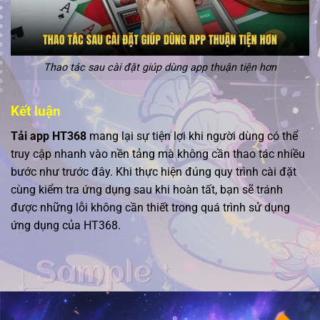
Thao tác sau cài đặt giúp dùng app thuận tiện hơn
Kết luận
Tải app HT368
mang lại sự tiện lợi khi người dùng có thể
truy cập nhanh vào nền tảng mà không cần thao tác nhiều
bước như trước đây. Khi thực hiện đúng quy trình cài đặt
cùng kiểm tra ứng dụng sau khi hoàn tất, bạn sẽ tránh
được những lỗi không cần thiết trong quá trình sử dụng
ứng dụng của HT368.