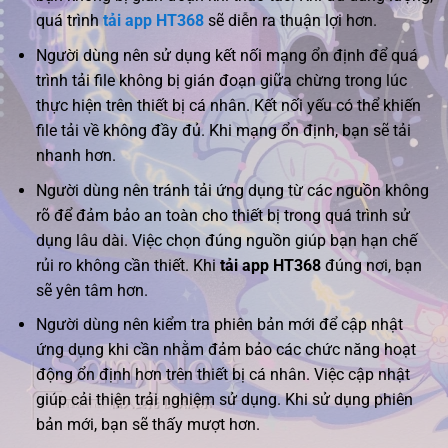
quá trình
tải app HT368
sẽ diễn ra thuận lợi hơn.
Người dùng nên sử dụng kết nối mạng ổn định để quá
trình tải file không bị gián đoạn giữa chừng trong lúc
thực hiện trên thiết bị cá nhân. Kết nối yếu có thể khiến
file tải về không đầy đủ. Khi mạng ổn định, bạn sẽ tải
nhanh hơn.
Người dùng nên tránh tải ứng dụng từ các nguồn không
rõ để đảm bảo an toàn cho thiết bị trong quá trình sử
dụng lâu dài. Việc chọn đúng nguồn giúp bạn hạn chế
rủi ro không cần thiết. Khi
tải app HT368
đúng nơi, bạn
sẽ yên tâm hơn.
Người dùng nên kiểm tra phiên bản mới để cập nhật
ứng dụng khi cần nhằm đảm bảo các chức năng hoạt
động ổn định hơn trên thiết bị cá nhân. Việc cập nhật
giúp cải thiện trải nghiệm sử dụng. Khi sử dụng phiên
bản mới, bạn sẽ thấy mượt hơn.