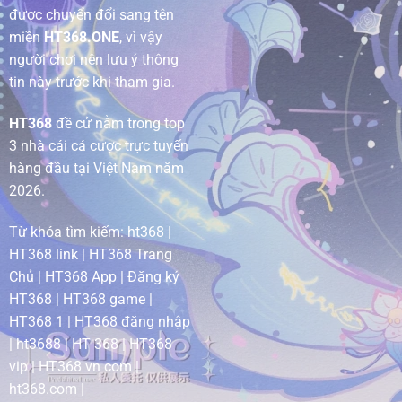
được chuyển đổi sang tên
miền
HT368.ONE
, vì vậy
người chơi nên lưu ý thông
tin này trước khi tham gia.
HT368
đề cử nằm trong top
3 nhà cái cá cược trực tuyến
hàng đầu tại Việt Nam năm
2026.
Từ khóa tìm kiếm: ht368 |
HT368 link | HT368 Trang
Chủ | HT368 App | Đăng ký
HT368 | HT368 game |
HT368 1 | HT368 đăng nhập
| ht3688 | HT 368 | HT368
vip | HT368 vn com |
ht368.com |