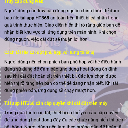
Truy cập đúng web
Người dùng cần truy cập đúng nguồn chính thức để đảm
bảo file
tải app HT368
an toàn trên thiết bị cá nhân trong
quá trình thực hiện. Giao diện hiển thị rõ ràng giúp bạn dễ
nhận biết khu vực tải ứng dụng trên màn hình. Khi chọn
đúng nguồn, việc cài đặt sẽ thuận lợi hơn.
Cách tải file cài đặt phù hợp với từng thiết bị
Người dùng nên chọn phiên bản phù hợp với hệ điều hành
đang sử dụng để đảm bảo ứng dụng hoạt động ổn định
sau khi cài đặt hoàn tất trên thiết bị. Các lựa chọn được
hiển thị rõ ràng nên bạn có thể dễ dàng nhận biết. Khi tải
đúng phiên bản, ứng dụng sẽ chạy mượt hơn.
Tải app HT368 cần cấp quyền khi cài đặt trên máy
Trong quá trình cài đặt, thiết bị có thể yêu cầu cấp quyền
để ứng dụng hoạt động đầy đủ các chức năng hiển thị trên
hệ thống. Người dùng nên làm theo hướng dẫn để hoàn tất