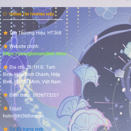
THÔNG TIN THƯƠNG HIỆU
Tên Thương Hiệu: HT368
Website chính:
https://vannghenamdinh.com/
Địa chỉ:
28/1H Đ. Tam
Bình, Hiệp Bình Chánh, Hiệp
Bình, Hồ Chí Minh, Việt Nam
Điện thoại:
0926773207
Email:
hotro@ht368vncom
Sơ đồ trang web